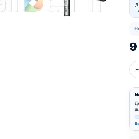
Для пацієнтів
Д
Кістковий матеріал RE-
в
BONE
Мембрани SHELTER
Н
9
−
N
Д
щ
В