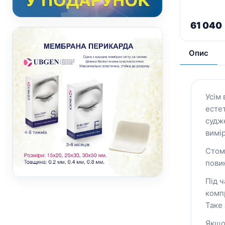
61 040
Опис
Усім
есте
судж
вимір
Стом
пови
Під ч
комп
Таке
Якщо