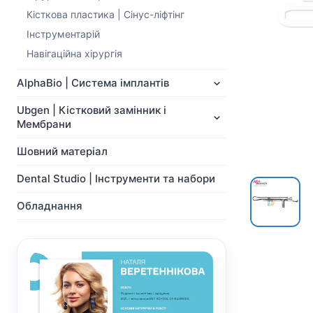
NeoBiotech
Ортопедія
Кісткова пластика | Cінус-ліфтінг
Імпланти
Система Мульти-Юніт
Інструментарій
Ортопедія
абатментів
Система Мульти-Юніт
CAD/CAM
Навігаційна хірургія
абатментів
Хірургічні свердла
CAD/CAM
AlphaBio | Система імплантів
Показати всі
Показати всі
Ubgen | Кістковий замінник і
Мембрани
Шовний матеріал
Dental Studio | Інструменти та набори
Обладнання