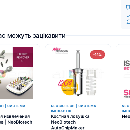
ас можуть зацікавити
-14%
CH | СИСТЕМА
NEOBIOTECH | СИСТЕМА
NEO
В
ІМПЛАНТІВ
ІМП
я извлечения
Костная ловушка
Neo
в | NeoBiotech
NeoBiotech
AutoChipMaker