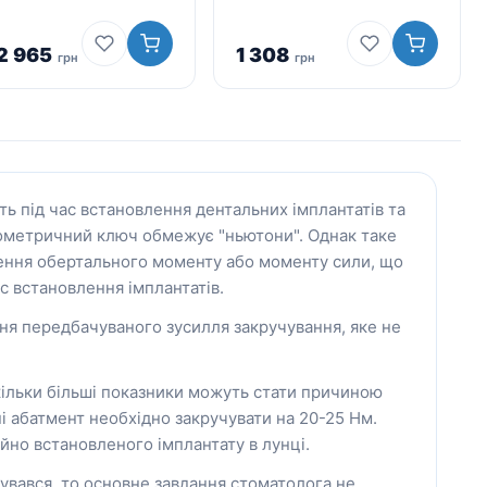
2 965
1 308
грн
грн
ь під час встановлення дентальних імплантатів та
ометричний ключ обмежує "ньютони". Однак таке
ення обертального моменту або моменту сили, що
с встановлення імплантатів.
 передбачуваного зусилля закручування, яке не
скільки більші показники можуть стати причиною
і абатмент необхідно закручувати на 20-25 Нм.
но встановленого імплантату в лунці.
увався, то основне завдання стоматолога не