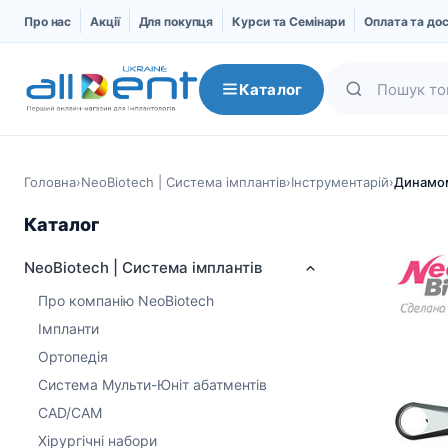
Про нас
Акції
Для покупця
Курси та Семінари
Оплата та до
Каталог
Головна
›
NeoBiotech | Система імплантів
›
Інструментарій
›
Динамо
Каталог
NeoBiotech | Система імплантів
Про компанію NeoBiotech
Імпланти
Ортопедія
NeoBiotech | Система
AlphaBio | Система
Система Мульти-Юніт абатментів
імплантів
імплантів
CAD/CAM
Про компанію
Імпланти
Хірургічні набори