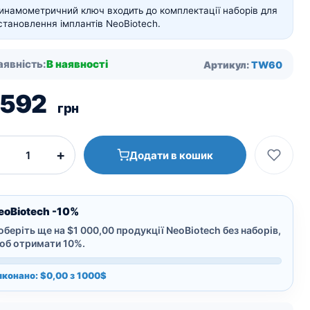
инамометричний ключ входить до комплектації наборів для
становлення імплантів NeoBiotech.
аявність:
В наявності
Артикул:
TW60
 592
грн
+
Додати в кошик
eoBiotech -10%
оберіть ще на $1 000,00 продукції NeoBiotech без наборів,
об отримати 10%.
иконано: $0,00 з 1000$