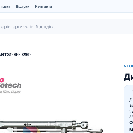
ставка
Відгуки
Контакти
метричний ключ
NEO
Д
Ц
Д
в
з
Ubgen | Кістковий
Шовний матеріал
з
замінник і Мембрани
ф
Про компанію UBGEN
М