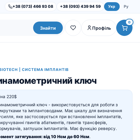
+38 (073) 466 93 08
+38 (093) 439 94 59
Укр
Ру
0
Знайти
Профіль
BIOTECH | СИСТЕМА ІМПЛАНТІВ
инамометричний ключ
іна 220$
инамометричний ключ - використовується для роботи з
икрутками та імплантоводами. Має шкалу для визначення
усилля, яке застосовується при встановленні імплантатів,
Dental Studio |
Обладнання
акручуванні гвинтів абатментів, гвинтів трансферів,
Інструменти та набори
ормувачів, заглушок імплантатів. Має функцію реверсу.
омент затягування: від 10 Нсм до 60 Нсм
.