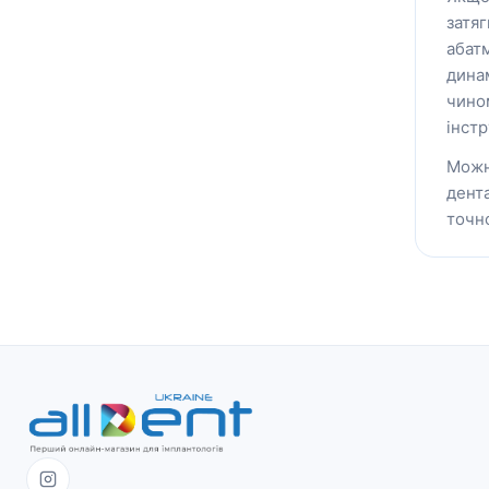
затяг
абатм
дина
чином
інстр
Можн
дент
точн