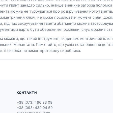
нути гвинт занадто сильно, інакше виникне загроза поломки г
ента можна не турбуватися про розкручування його гвинтів. 
мометричний ключ, не може посилювати момент сили, докла
, під час закручування гвинта абатмента можна застосовуват
ументами варто бути обережним, оскільки існує можливість 
а сказати, що такий інструмент, як динамоментричний ключ,
альних імплантатів. Пам'ятайте, що успіх встановлення дент
ості виконання вимог протоколу виробника.
КОНТАКТИ
+38 (073) 466 93 08
+38 (093) 439 94 59
alldent9@gmail.com