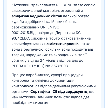
Кістковий трансплантат RE-BONE являє собою
високоочищений матеріал, отриманий з
эпифизов бедренних кісток
великої рогатої
худоби з добірних італійських боєнь,
сертифікованих UNI EN ISO
9001:2015.Відповідно до Директиви ЄС
93/42EEC, сировина, тобто кісткова тканина,
класифікується як
не містить прионів
і отже,
вона є безпечною, оскільки вона походить від
тварин, народжених та вирощених в Італії,
убитих у віці до 24 місяців відповідно до
РЕГЛАМЕНТУ (ЄС) No 357/2008.
Процес виробництва, суворі процедури
контролю та клінічна документація
контролюються відповідальними регулюючими
органами.
Сертифікат CE підтверджують
, що
нам кістковий замінник повністю відповідає
необхідним вимогам.