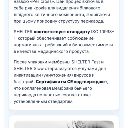
назвою «Pericross». Цей процес включає в
себе ряд кроків для видалення білкового і
ліпідного клітинного компонента, зберігаючи
при цьому природну структуру перикарда.
SHELTER
соответствует стандарту
ISO 10993-
1, который обеспечивает соблюдение
нормативных требований к биосовместимости
в качестве медицинского продукта.
После упаковки мембраны SHELTER Fast и
SHELTER Slow стерилизуются γ-лучами для
инактивации (уничтожения) вирусов и
бактерий.
Сертификаты CE подтверждают
,
что коллагеновая мембрана бычьего
перикарда полностью соответствует
установленным стандартам.