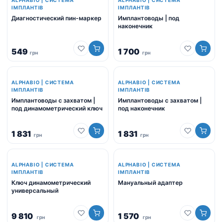
ALPHABIO | СИСТЕМА
ALPHABIO | СИСТЕМА
ІМПЛАНТІВ
ІМПЛАНТІВ
Диагностический пин-маркер
Имплантоводы | под
наконечник
549
1 700
грн
грн
ALPHABIO | СИСТЕМА
ALPHABIO | СИСТЕМА
ІМПЛАНТІВ
ІМПЛАНТІВ
Имплантоводы с захватом |
Имплантоводы с захватом |
под динамометрический ключ
под наконечник
1 831
1 831
грн
грн
ALPHABIO | СИСТЕМА
ALPHABIO | СИСТЕМА
ІМПЛАНТІВ
ІМПЛАНТІВ
Ключ динамометрический
Мануальный адаптер
универсальный
9 810
1 570
грн
грн