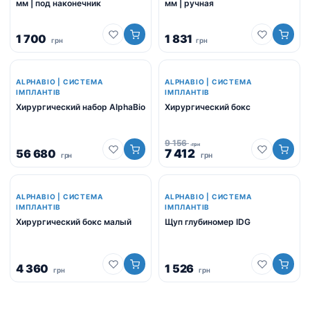
мм | под наконечник
мм | ручная
1 700
1 831
грн
грн
-19%
ALPHABIO | СИСТЕМА
ALPHABIO | СИСТЕМА
ІМПЛАНТІВ
ІМПЛАНТІВ
Хирургический набор AlphaBio
Хирургический бокс
9 156
грн
Оригінальна
Поточна
56 680
7 412
грн
грн
ціна:
ціна:
9
7
156
412
ALPHABIO | СИСТЕМА
грн.
ALPHABIO | СИСТЕМА
грн.
ІМПЛАНТІВ
ІМПЛАНТІВ
Хирургический бокс малый
Щуп глубиномер IDG
4 360
1 526
грн
грн