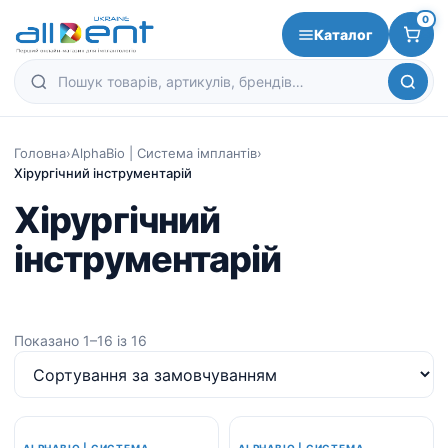
0
Каталог
Головна
›
AlphaBio | Система імплантів
›
Хірургічний інструментарій
Хірургічний
інструментарій
Показано 1–16 із 16