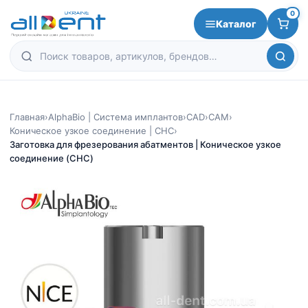
0
Каталог
Главная
›
AlphaBio | Система имплантов
›
CAD
›
CAM
›
Коническое узкое соединение | CHC
›
Заготовка для фрезерования абатментов | Коническое узкое
соединение (CHC)