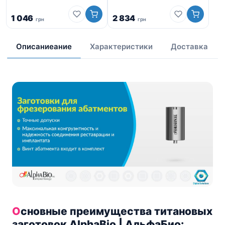
1 046
2 834
грн
грн
от
Описаниеание
Характеристики
Доставка
Основные преимущества титановых
заготовок AlphaBio | АльфаБио: