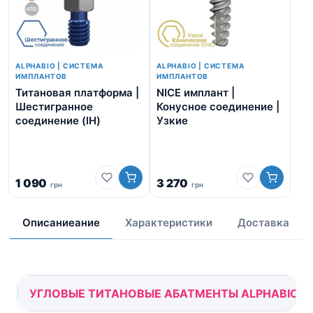
ALPHABIO | СИСТЕМА
ALPHABIO | СИСТЕМА
ИМПЛАНТОВ
ИМПЛАНТОВ
Титановая платформа |
NICE имплант |
Аб
Шестигранное
Конусное соединение |
ти
соединение (IH)
Узкие
Ше
со
1 090
3 270
грн
грн
1 
Описаниеание
Характеристики
Доставка
УГЛОВЫЕ ТИТАНОВЫЕ АБАТМЕНТЫ ALPHABIO