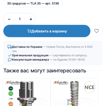
35 градусов — TLA 35 — арт. 5136
Количество
−
+
товара
Абатменты
Добавить в корзину
угловые
титановые
|
Доставка по Украине
— Новая Почта, бесплатно от 5 000
Шестигранное
грн.
соединение
Оригинальная продукция
— сертификаты по запросу.
Консультация менеджера
— по будням 10:00–18:00.
(IH)
Также вас могут заинтересовать