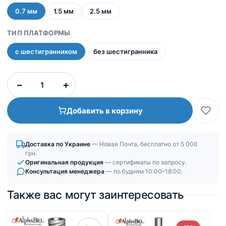
0.7 мм
1.5 мм
2.5 мм
ТИП ПЛАТФОРМЫ
с шестигранником
без шестигранника
Количество
−
+
товара
Титановая
Добавить в корзину
платформа
|
Шестигранное
Доставка по Украине
— Новая Почта, бесплатно от 5 000
соединение
грн.
(IH)
Оригинальная продукция
— сертификаты по запросу.
Консультация менеджера
— по будням 10:00–18:00.
Также вас могут заинтересовать