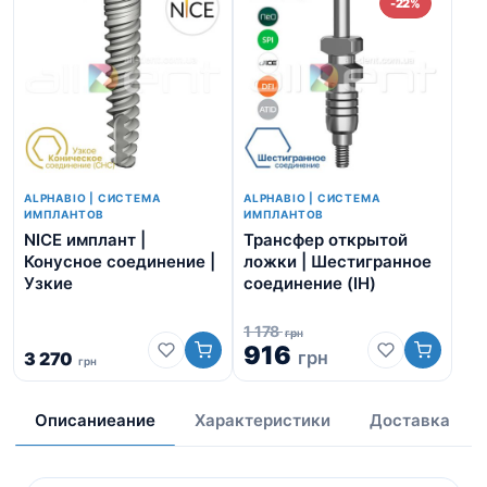
-22%
ALPHABIO | СИСТЕМА
ALPHABIO | СИСТЕМА
ИМПЛАНТОВ
ИМПЛАНТОВ
NICE имплант |
Трансфер открытой
Ди
Конусное соединение |
ложки | Шестигранное
ма
Узкие
соединение (IH)
1 178
грн
916
грн
3 270
грн
5
Описаниеание
Характеристики
Доставка