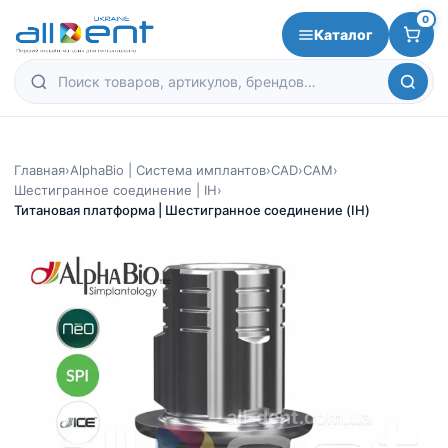
0
Каталог
Главная
›
AlphaBio | Система имплантов
›
CAD
›
CAM
›
Шестигранное соединение | IH
›
Титановая платформа | Шестигранное соединение (IH)