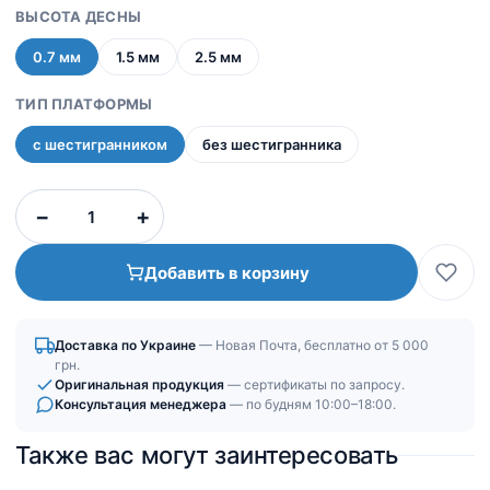
ВЫСОТА ДЕСНЫ
0.7 мм
1.5 мм
2.5 мм
ТИП ПЛАТФОРМЫ
с шестигранником
без шестигранника
Количество
−
+
товара
Титановая
Добавить в корзину
платформа
|
Коническое
Доставка по Украине
— Новая Почта, бесплатно от 5 000
узкое
грн.
соединение
Оригинальная продукция
— сертификаты по запросу.
Консультация менеджера
— по будням 10:00–18:00.
(CHC)
Также вас могут заинтересовать