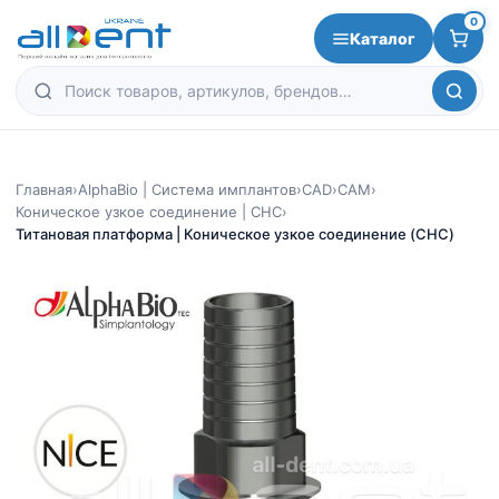
0
Каталог
Главная
›
AlphaBio | Система имплантов
›
CAD
›
CAM
›
Коническое узкое соединение | CHC
›
Титановая платформа | Коническое узкое соединение (CHC)