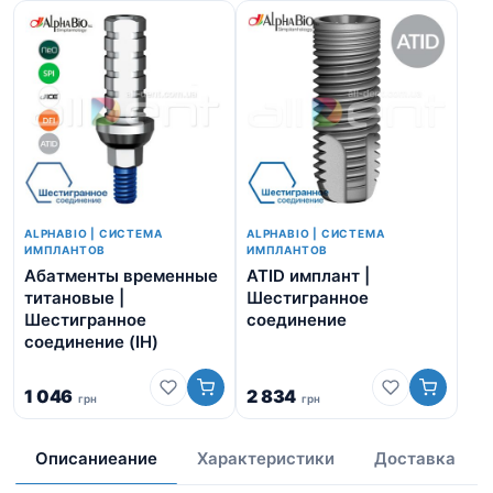
ALPHABIO | СИСТЕМА
ALPHABIO | СИСТЕМА
ИМПЛАНТОВ
ИМПЛАНТОВ
Абатменты временные
ATID имплант |
Ne
титановые |
Шестигранное
Ко
Шестигранное
соединение
Ст
соединение (IH)
1 046
2 834
грн
грн
4 
Описаниеание
Характеристики
Доставка