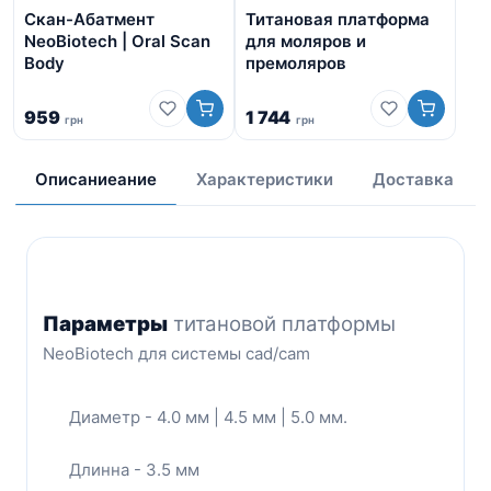
Скан-Абатмент
Титановая платформа
Ци
NeoBiotech | Oral Scan
для моляров и
аб
Body
премоляров
в 
959
1 744
грн
грн
1 
Описаниеание
Характеристики
Доставка
Параметры
титановой платформы
NeoBiotech для системы cad/cam
Диаметр - 4.0 мм | 4.5 мм | 5.0 мм.
Длинна - 3.5 мм