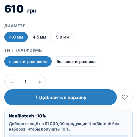
610
грн
ДИАМЕТР
4.0 мм
4.5 мм
5.0 мм
ТИП ПЛАТФОРМЫ
с шестигранником
без шестигранника
Количество
−
+
товара
Титановая
Добавить в корзину
платформа
|
Ti
NeoBiotech -10%
Base
Доберите ещё на $1 000,00 продукции NeoBiotech без
наборов, чтобы получить 10%.