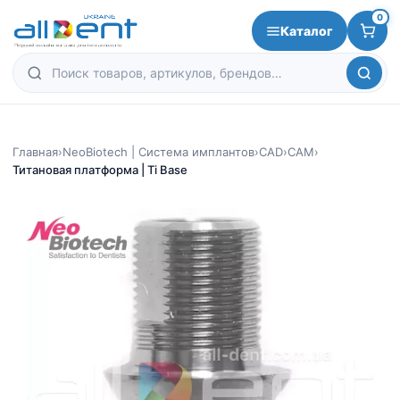
0
Каталог
Главная
›
NeoBiotech | Система имплантов
›
CAD
›
CAM
›
Титановая платформа | Ti Base