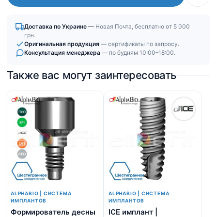
1.5
мм
Доставка по Украине
— Новая Почта, бесплатно от 5 000
|
грн.
под
Оригинальная продукция
— сертификаты по запросу.
Консультация менеджера
— по будням 10:00–18:00.
динамометрический
ключ
Также вас могут заинтересовать
ALPHABIO | СИСТЕМА
ALPHABIO | СИСТЕМА
ИМПЛАНТОВ
ИМПЛАНТОВ
Формирователь десны
ICE имплант |