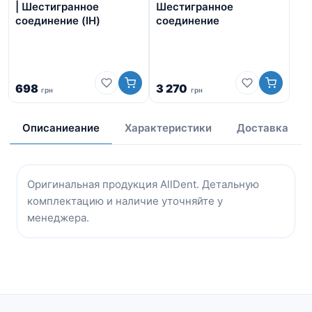
За
| Шестигранное
Шестигранное
фр
соединение (IH)
соединение
аб
Ше
со
1 
698
3 270
грн
грн
1
Описаниеание
Характеристики
Доставка
Оригинальная продукция AllDent. Детальную
комплектацию и наличие уточняйте у
менеджера.