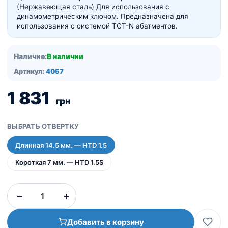
(Нержавеющая сталь) Для использования с
динамометрическим ключом. Предназначена для
использования с системой TCT-N абатментов.
Наличие:
В наличии
Артикул:
4057
1 831
грн
ВЫБРАТЬ ОТВЕРТКУ
Длинная 14.5 мм. — HTD 1.5
Короткая 7 мм. — HTD 1.5S
Количество
−
+
товара
Отвертка
Добавить в корзину
шестигранная