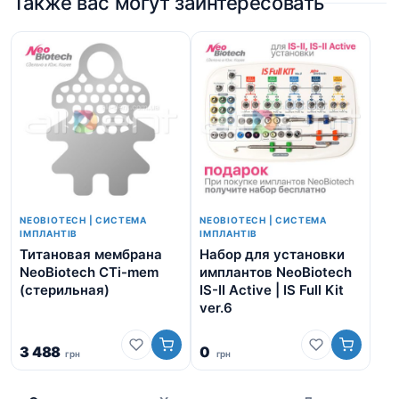
Также вас могут заинтересовать
NEOBIOTECH | СИСТЕМА
NEOBIOTECH | СИСТЕМА
ІМПЛАНТІВ
ІМПЛАНТІВ
Титановая мембрана
Набор для установки
Ко
NeoBiotech CTi-mem
имплантов NeoBiotech
Ne
(стерильная)
IS-II Active | IS Full Kit
Au
ver.6
6 
3 488
0
грн
грн
5