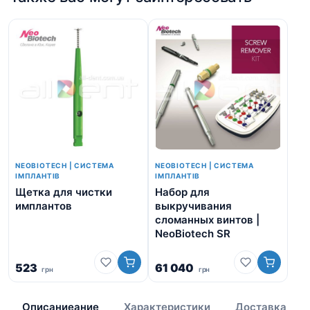
NEOBIOTECH | СИСТЕМА
NEOBIOTECH | СИСТЕМА
ІМПЛАНТІВ
ІМПЛАНТІВ
Щетка для чистки
Набор для
Ко
имплантов
выкручивания
Ne
сломанных винтов |
Au
NeoBiotech SR
6 
523
61 040
грн
грн
5
Описаниеание
Характеристики
Доставка