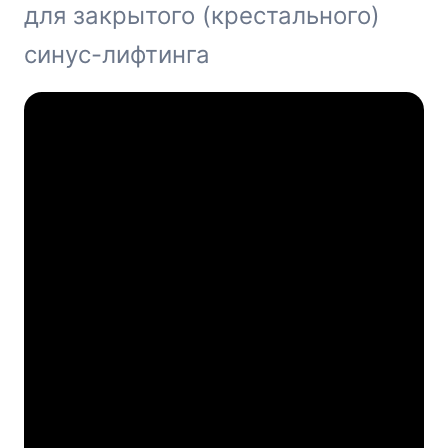
для закрытого (крестального)
синус-лифтинга