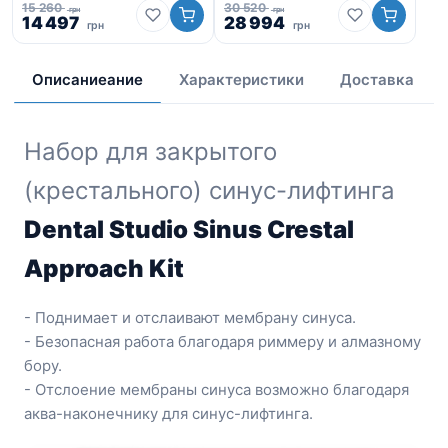
15 260
30 520
грн
грн
Первоначальная
Текущая
Первоначальная
Текущая
14 497
28 994
42 
грн
грн
Пе
цена
цена:
цена
цена:
40
це
составляла
14
составляла
28
со
15
497
30
994
Описаниеание
Характеристики
Доставка
42
260
грн.
520
грн.
72
грн.
грн.
гр
Набор для закрытого
(крестального) синус-лифтинга
Dental Studio Sinus Crestal
Approach Kit
- Поднимает и отслаивают мембрану синуса.
- Безопасная работа благодаря риммеру и алмазному
бору.
- Отслоение мембраны синуса возможно благодаря
аква-наконечнику для синус-лифтинга.