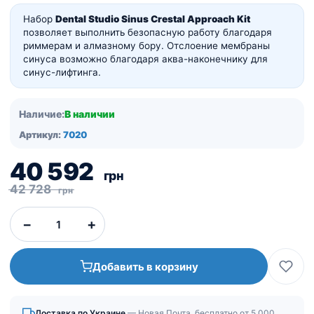
Набор
Dental Studio Sinus Crestal Approach Kit
позволяет выполнить безопасную работу благодаря
риммерам и алмазному бору.
Отслоение мембраны
синуса возможно благодаря аква-наконечнику для
синус-лифтинга.
Наличие:
В наличии
Артикул:
7020
Первоначальная
Текущая
40 592
грн
цена
цена:
42 728
грн
составляла
40
−
+
42
592
728
грн.
Добавить в корзину
грн.
Доставка по Украине
— Новая Почта, бесплатно от 5 000