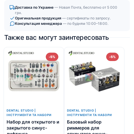
Доставка по Украине
— Новая Почта, бесплатно от 5 000
грн.
Оригинальная продукция
— сертификаты по запросу.
Консультация менеджера
— по будням 10:00–18:00.
Также вас могут заинтересовать
-5%
-5%
DENTAL STUDIO |
DENTAL STUDIO |
ІНСТРУМЕНТИ ТА НАБОРИ
ІНСТРУМЕНТИ ТА НАБОРИ
Набор для открытого и
Базовый набор
На
закрытого синус-
риммеров для
(л
лифтинга
открытого синус-