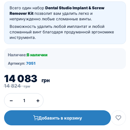
Всего один набор
Dental Studio Implant & Screw
Remover Kit
позволит вам удалить легко и
непринужденно любые сломанные винты.
Возможность удалить любой имплантат и любой
сломанный винт благодаря продуманной эргономике
инструмента.
Наличие:
В наличии
Артикул:
7051
Первоначальная
Текущая
14 083
грн
цена
цена:
14 824
грн
составляла
14
−
+
14
083
824
грн.
Добавить в корзину
грн.