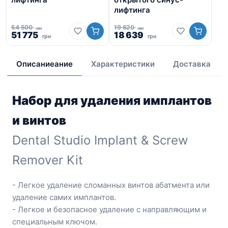
ли
лифтинга
54 500
19 620
грн
грн
Первоначальная
Текущая
Первоначальная
Текущая
51 775
18 639
42 
грн
грн
Пе
цена
цена:
цена
цена:
40
це
составляла
51
составляла
18
со
54
775
19
639
Описаниеание
Характеристики
Доставка
42
500
грн.
620
грн.
72
грн.
грн.
гр
Набор для удаления имплантов
и винтов
Dental Studio Implant & Screw
Remover Kit
- Легкое удаление сломанных винтов абатмента или
удаление самих имплантов.
- Легкое и безопасное удаление с направляющим и
специальным ключом.