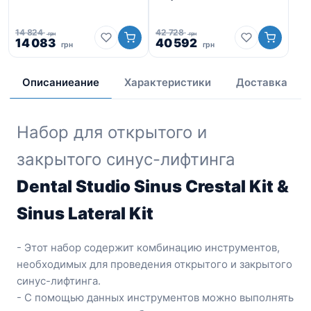
14 824
42 728
грн
грн
Первоначальная
Текущая
Первоначальная
Текущая
14 083
40 592
15 
грн
грн
Пе
цена
цена:
цена
цена:
14
це
составляла
14
составляла
40
со
14
083
42
592
Описаниеание
Характеристики
Доставка
15
824
грн.
728
грн.
2
грн.
грн.
гр
Набор для открытого и
закрытого синус-лифтинга
Dental Studio Sinus Crestal Kit &
Sinus Lateral Kit
- Этот набор содержит комбинацию инструментов,
необходимых для проведения открытого и закрытого
синус-лифтинга.
- С помощью данных инструментов можно выполнять