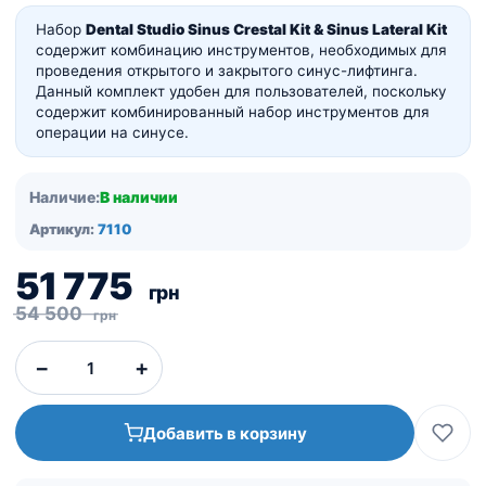
Набор
Dental Studio Sinus Crestal Kit & Sinus Lateral Kit
содержит комбинацию инструментов, необходимых для
проведения открытого и закрытого синус-лифтинга.
Данный комплект удобен для пользователей, поскольку
содержит комбинированный набор инструментов для
операции на синусе.
Наличие:
В наличии
Артикул:
7110
Первоначальная
Текущая
51 775
грн
цена
цена:
54 500
грн
составляла
51
−
+
54
775
500
грн.
Добавить в корзину
грн.