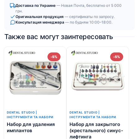
Доставка по Украине
— Новая Почта, бесплатно от 5 000
грн.
Оригинальная продукция
— сертификаты по запросу.
Консультация менеджера
— по будням 10:00–18:00.
Также вас могут заинтересовать
-5%
-5%
DENTAL STUDIO |
DENTAL STUDIO |
ІНСТРУМЕНТИ ТА НАБОРИ
ІНСТРУМЕНТИ ТА НАБОРИ
Набор для удаления
Набор для закрытого
На
имплантов
(крестального) синус-
ра
лифтинга