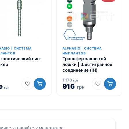
HABIO | СИСТЕМА
ALPHABIO | СИСТЕМА
ЛАНТОВ
ИМПЛАНТОВ
гностический пин-
Трансфер закрытой
кер
ложки | Шестигранное
соединение (IH)
1 178
грн
916
9
грн
грн
личие уточняйте у менеджера.