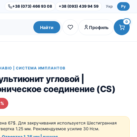
+38 (073) 466 93 08
+38 (093) 439 94 59
Укр
Ру
0
Найти
Профиль
HABIO | СИСТЕМА ИМПЛАНТОВ
льтиюнит угловой |
оническое соединение (CS)
4%
Dental Studio |
Оборудование
Инструменты и наборы
ена 67$.
Для закручивания используется Шестигранная
твертка 1.25 мм.
Рекомендуемое усилие 30 Нсм.
Отвертка 1.25 мм | ручная