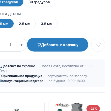
7 градусов
30 градусов
ОТА ДЕСНЫ
.5 мм
2.5 мм
3.5 мм
Количество
+
Добавить в корзину
товара
Мультиюнит
угловой
|
Доставка по Украине
— Новая Почта, бесплатно от 5 000
Коническое
грн.
Оригинальная продукция
соединение
— сертификаты по запросу.
Консультация менеджера
— по будням 10:00–18:00.
(CS)
-22%