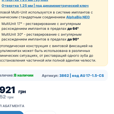
Отвертка 1.25 мм | под динамометрический ключ
гловой Multi-Unit используется в системе имплантов с
оническим стандартным соединением
AlphaBio NEO
MultiUnit 17
°
- реставрирование с ангулярным
расхождением имплантов в пределах
до 64
°
MultiUnit 30
°
- реставрирование с ангулярным
расхождением имплантов в пределах
до 90
°
ртопедическая конструкция с винтовой фиксацией на
ультиюнитах может быть использована в различных
линических ситуациях, от реставраций одного зуба до
осстановления частичной или полной адентии челюсти.
аличие:
В наличии
Артикул:
3862 | код AU 17-1.5-CS
 921
грн
052
грн
Л АБАТМЕНТА