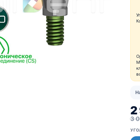
Про компанию UBGEN
Для пациентов
У
Костный материал RE-
BONE
К
Мембраны SHELTER
О
М
к
в
Н
2
3 
УГО