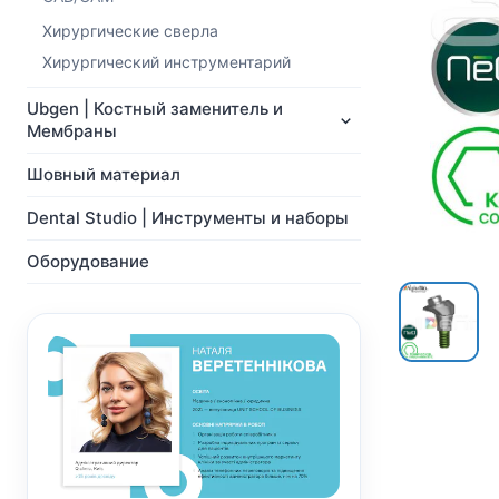
NeoBiotech
Ортопедия
Импланты
Хирургические сверла
Мульти-Юнит абатменты
Ортопедия
CAD/CAM
Хирургический инструментарий
Мульти-Юнит абатменты
Хирургические сверла
Ubgen | Костный заменитель и
CAD/CAM
Показать все
Мембраны
Показать все
Шовный материал
Dental Studio | Инструменты и наборы
Оборудование