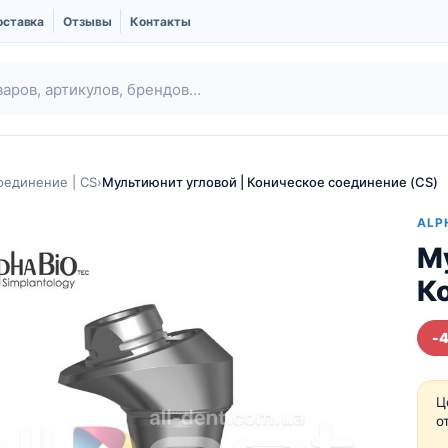
оставка
Отзывы
Контакты
оединение | CS
›
Мультиюнит угловой | Коническое соединение (CS)
ALP
Му
К
-
Ubgen | Костный
Шовный материал
заменитель и
Ц
Мембраны
о