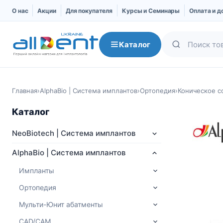
О нас
Акции
Для покупателя
Курсы и Семинары
Оплата и д
Каталог
Главная
›
AlphaBio | Система имплантов
›
Ортопедия
›
Коническое с
Каталог
NeoBiotech | Система имплантов
AlphaBio | Система имплантов
Импланты
Ортопедия
NeoBiotech | Система
AlphaBio | Система
имплантов
имплантов
Мульти-Юнит абатменты
Про компанию
Импланты
CAD/CAM