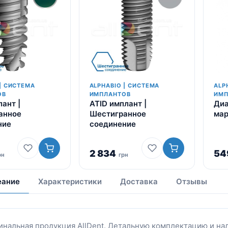
| СИСТЕМА
ALPHABIO | СИСТЕМА
ALP
ОВ
ИМПЛАНТОВ
ИМП
ант |
ATID имплант |
Диа
анное
Шестигранное
мар
ние
соединение
2 834
54
рн
грн
еание
Характеристики
Доставка
Отзывы
инальная продукция AllDent. Детальную комплектацию и на