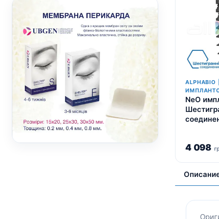
ALPHABIO 
ИМПЛАНТ
NeO импл
Шестигр
соедине
4 098
г
Описани
Ориг