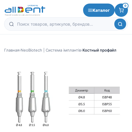
0
Каталог
Главная
›
NeoBiotech | Система імплантів
›
Костный профайл