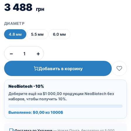
3 488
грн
ДИАМЕТР
4.8 мм
5.5 мм
6.0 мм
Количество
−
+
товара
Костный
Добавить в корзину
профайл
NeoBiotech -10%
Доберите ещё на $1 000,00 продукции NeoBiotech без
наборов, чтобы получить 10%.
Выполнено: $0,00 из 1000$
Доставка по Украине
— Новая Почта, бесплатно от 5 000