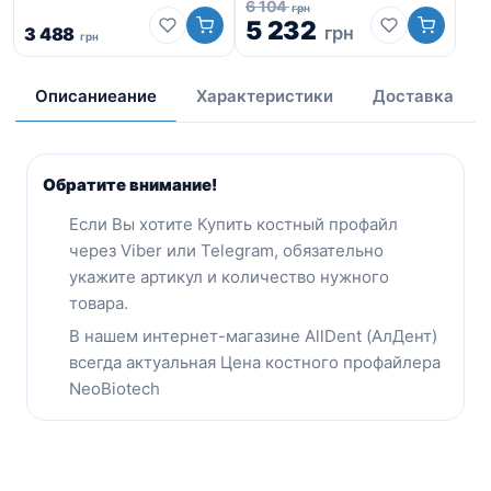
6 104
грн
5 232
грн
3 488
грн
1 
Описаниеание
Характеристики
Доставка
Обратите внимание!
Eсли Вы хотите Купить костный профайл
через Viber или Telegram, обязательно
укажите артикул и количество нужного
товара.
В нашем интернет-магазине AllDent (АлДент)
всегда актуальная Цена костного профайлера
NeoBiotech