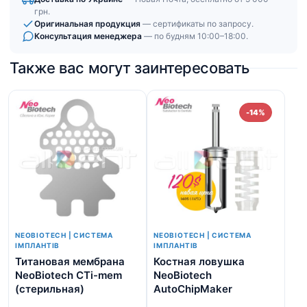
грн.
Оригинальная продукция
— сертификаты по запросу.
Консультация менеджера
— по будням 10:00–18:00.
Также вас могут заинтересовать
-14%
NEOBIOTECH | СИСТЕМА
NEOBIOTECH | СИСТЕМА
ІМПЛАНТІВ
ІМПЛАНТІВ
Титановая мембрана
Костная ловушка
Аб
NeoBiotech CTi-mem
NeoBiotech
ше
(стерильная)
AutoChipMaker