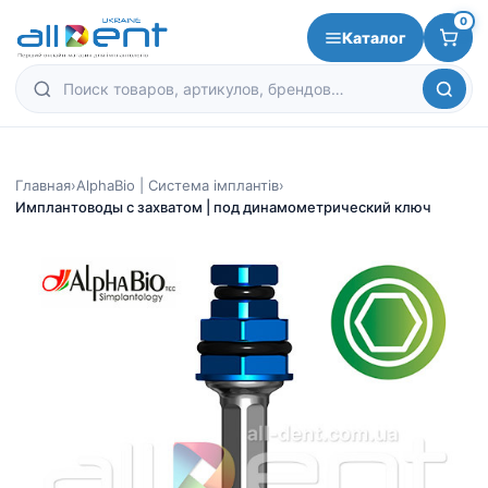
0
Каталог
Главная
›
AlphaBio | Система імплантів
›
Имплантоводы с захватом | под динамометрический ключ