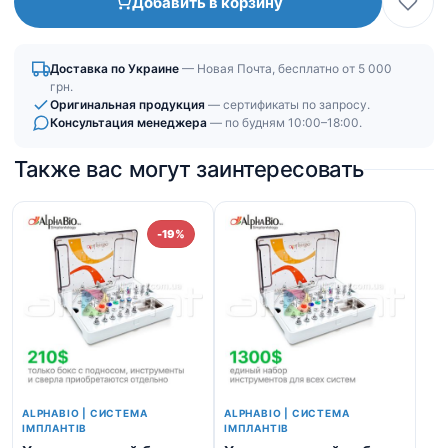
Добавить в корзину
с
захватом
|
Доставка по Украине
— Новая Почта, бесплатно от 5 000
под
грн.
динамометрический
Оригинальная продукция
— сертификаты по запросу.
Консультация менеджера
— по будням 10:00–18:00.
ключ
Также вас могут заинтересовать
-19%
ALPHABIO | СИСТЕМА
ALPHABIO | СИСТЕМА
ІМПЛАНТІВ
ІМПЛАНТІВ