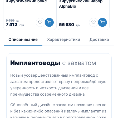
Хирургический бокс
Хирургический набор
На
AlphaBio
па
св
9 156
грн
Первоначальная
Текущая
7 412
56 680
грн
грн
цена
цена:
2 
составляла
7
9
412
Описаниеание
Характеристики
Доставка
156
грн.
грн.
Имплантоводы
с захватом
Новый усовершенствованный имплантовод с
захватом предоставляет врачу непревзойдённую
уверенность и четкость движений и все
преимущества современного дизайна.
Обновлённый дизайн с захватом позволяет легко
и без каких-либо опасений извлечь имплантат из
капсулы и перенести его в подготовленное ложе.