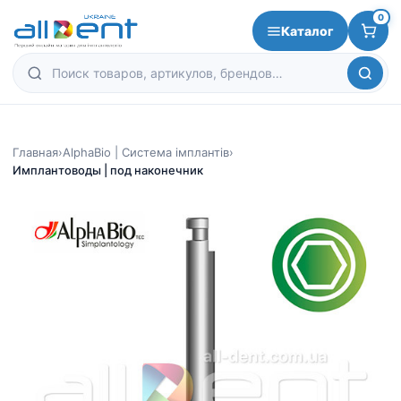
0
Каталог
Главная
›
AlphaBio | Система імплантів
›
Имплантоводы | под наконечник