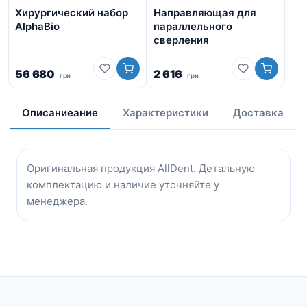
Хирургический набор
Направляющая для
Хи
AlphaBio
параллельного
сверления
56 680
2 616
9 1
грн
грн
Пе
7 
це
со
Описаниеание
Характеристики
Доставка
9
15
гр
Оригинальная продукция AllDent. Детальную
комплектацию и наличие уточняйте у
менеджера.