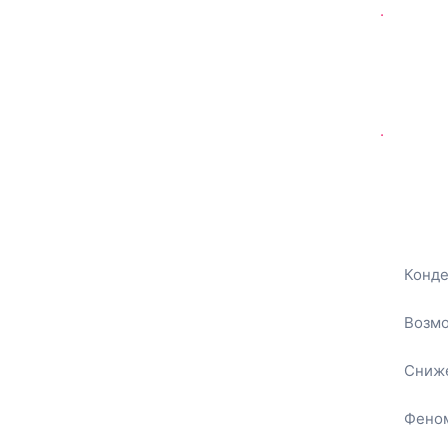
.
.
Конде
Возмо
Сниже
Феном