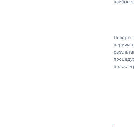
наиболее
Поверхно
периимпл
результат
процедур
полости 
.