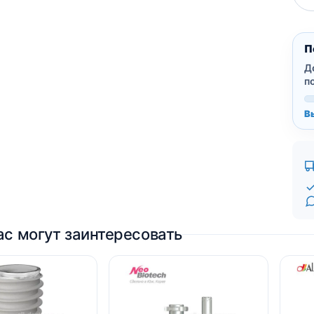
П
Д
п
В
ас могут заинтересовать