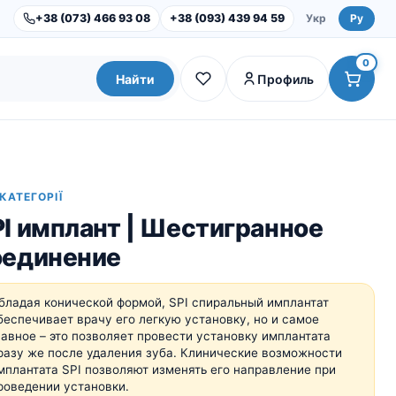
+38 (073) 466 93 08
+38 (093) 439 94 59
Укр
Ру
0
Найти
Профиль
 КАТЕГОРІЇ
I имплант | Шестигранное
оединение
бладая конической формой, SPI спиральный имплантат
беспечивает врачу его легкую установку, но и самое
лавное – это позволяет провести установку имплантата
Dental Studio |
Оборудование
разу же после удаления зуба. Клинические возможности
Инструменты и наборы
мплантата SPI позволяют изменять его направление при
роведении установки.