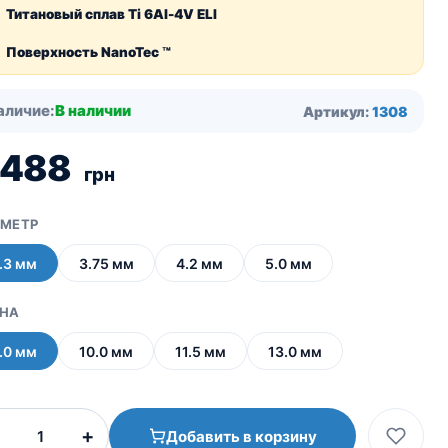
Титановый сплав Ti 6Al-4V ELI
Поверхность NanoTec ™
аличие:
В наличии
Артикул:
1308
 488
грн
МЕТР
.3 мм
3.75 мм
4.2 мм
5.0 мм
НА
.0 мм
10.0 мм
11.5 мм
13.0 мм
Количество
+
Добавить в корзину
товара