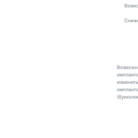
Возмо
Сниже
Возможно
импланта
изменить
импланта
(букколи