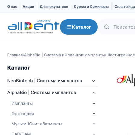
О нас
Акции
Для покупателя
Курсы и Семинары
Оплата и д
Каталог
Главная
›
AlphaBio | Система имплантов
›
Импланты
›
Шестигранное 
Каталог
NeoBiotech | Система имплантов
AlphaBio | Система имплантов
Импланты
Ортопедия
NeoBiotech | Система
AlphaBio | Система
имплантов
имплантов
Мульти-Юнит абатменты
Про компанию
Импланты
CAD/CAM