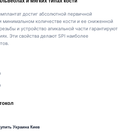
львеолах и мягких типах кости
мплантат достиг абсолютной первичной
и минимальном количестве кости и ее сниженной
резьбы и устройство апикальной части гарантируют
х. Эти свойства делают SPI наиболее
тов.
токол