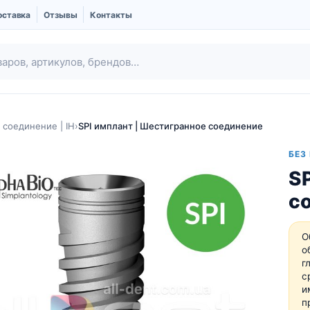
оставка
Отзывы
Контакты
соединение | IH
›
SPI имплант | Шестигранное соединение
БЕЗ
SP
с
О
о
г
Ubgen | Костный
Шовный материал
с
заменитель и
и
Мембраны
п