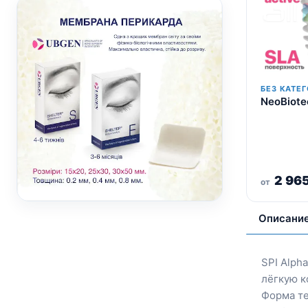
БЕЗ КАТЕГ
NeoBiotec
2 96
от
Описани
SPI Alph
лёгкую к
Форма те