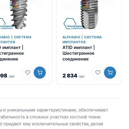
HABIO | СИСТЕМА
ALPHABIO | СИСТЕМА
ЛАНТОВ
ИМПЛАНТОВ
 имплант |
ATID имплант |
тигранное
Шестигранное
динение
соединение
098
2 834
грн
грн
ом и уникальными характеристиками, обеспечивает
бильность в сложных участках костной ткани.
мм) придают ему исключительные свойства, делая