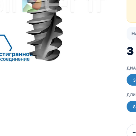
Про компанию UBGEN
Для пациентов
Костный материал RE-
BONE
Мембраны SHELTER
Н
3
ДИА
3
ДЛИ
8
−