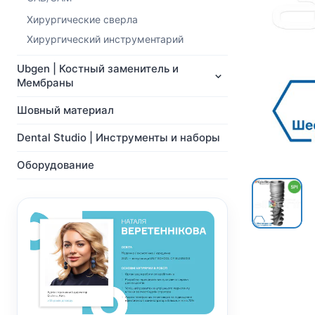
NeoBiotech
Ортопедия
Импланты
Хирургические сверла
Мульти-Юнит абатменты
Ортопедия
CAD/CAM
Хирургический инструментарий
Мульти-Юнит абатменты
Хирургические сверла
Ubgen | Костный заменитель и
CAD/CAM
Показать все
Мембраны
Показать все
Шовный материал
Dental Studio | Инструменты и наборы
Оборудование