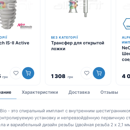
ОРІЇ
БЕЗ КАТЕГОРІЇ
ALP
h IS-II Active
Трансфер для открытой
ИМП
NeO
ложки
Шес
сое
5
1 308
4 
грн
грн
еание
Характеристики
Доставка
Отзывы
aBio - это спиральный имплант с внутренним шестигранник
онтролируемую установку и непревзойдённую первичную ста
ла и вариабельный дизайн резьбы (двойная резьба 2 х 2,1 