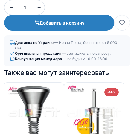
Количество
−
+
товара
Гвинт
Добавить в корзину
-
заглушка
Доставка по Украине
— Новая Почта, бесплатно от 5 000
грн.
Оригинальная продукция
— сертификаты по запросу.
Консультация менеджера
— по будням 10:00–18:00.
Также вас могут заинтересовать
-14%