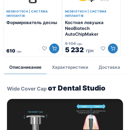
NEOBIOTECH | СИСТЕМА
NEOBIOTECH | СИСТЕМА
ІМПЛАНТІВ
ІМПЛАНТІВ
Формирователь десны
Костная ловушка
Neo
NeoBiotech
AutoChipMaker
6 104
грн
5 232
грн
610
грн
от
Описаниеание
Характеристики
Доставка
от Dental Studio
Wide Cover Cap