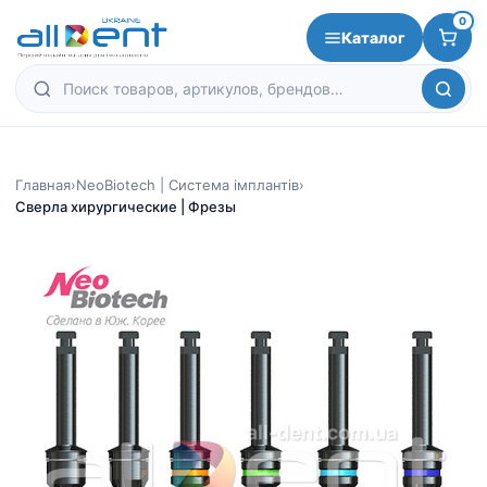
0
Каталог
Главная
›
NeoBiotech | Система імплантів
›
Сверла хирургические | Фрезы