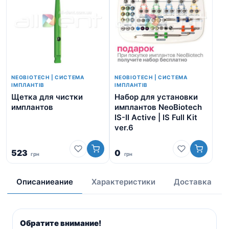
NEOBIOTECH | СИСТЕМА
NEOBIOTECH | СИСТЕМА
ІМПЛАНТІВ
ІМПЛАНТІВ
Щетка для чистки
Набор для установки
Аб
имплантов
имплантов NeoBiotech
ше
IS-II Active | IS Full Kit
ver.6
523
0
грн
грн
1 
Описаниеание
Характеристики
Доставка
Обратите внимание!