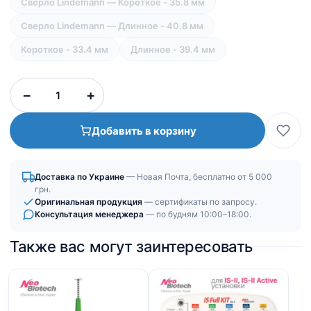
Сверло Lindemann — Короткое - 35.8 мм
Сверло Lindemann — Длинное - 40.8 мм
Короткое - 33.4 мм
Длинное - 39.4 мм
Количество
−
+
товара
Сверла
Добавить в корзину
хирургические
|
Фрезы
Доставка по Украине
— Новая Почта, бесплатно от 5 000
грн.
Оригинальная продукция
— сертификаты по запросу.
Консультация менеджера
— по будням 10:00–18:00.
Также вас могут заинтересовать