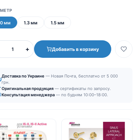
МЕТР
.0 мм
1.3 мм
1.5 мм
Количество
+
Добавить в корзину
товара
Фрезы
из
набора
Доставка по Украине
— Новая Почта, бесплатно от 5 000
GBR
грн.
Оригинальная продукция
— сертификаты по запросу.
Консультация менеджера
— по будням 10:00–18:00.