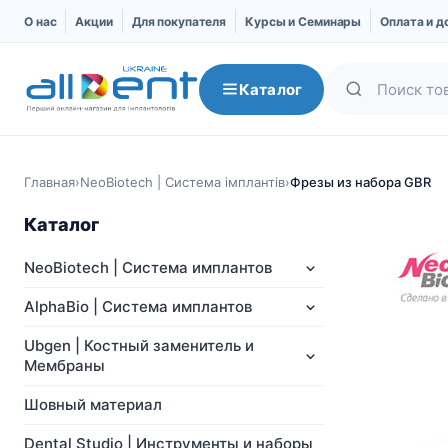
О нас
Акции
Для покупателя
Курсы и Семинары
Оплата и д
Каталог
Главная
›
NeoBiotech | Система імплантів
›
Фрезы из набора GBR
Каталог
NeoBiotech | Система имплантов
AlphaBio | Система имплантов
Ubgen | Костный заменитель и
Мембраны
NeoBiotech | Система
AlphaBio | Система
имплантов
имплантов
Шовный материал
Про компанию
Импланты
Dental Studio | Инструменты и наборы