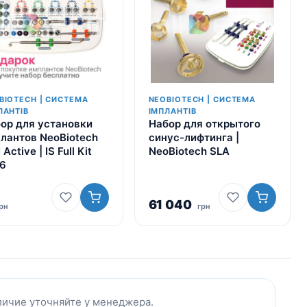
BIOTECH | СИСТЕМА
NEOBIOTECH | СИСТЕМА
ЛАНТІВ
ІМПЛАНТІВ
ор для установки
Набор для открытого
лантов NeoBiotech
синус-лифтинга |
I Active | IS Full Kit
NeoBiotech SLA
.6
61 040
рн
грн
личие уточняйте у менеджера.