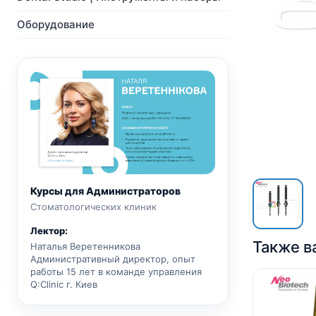
NeoBiotech
Ортопедия
Импланты
Мульти-Юнит абатменты
Оборудование
Ортопедия
CAD/CAM
Мульти-Юнит абатменты
Хирургические сверла
CAD/CAM
Показать все
Показать все
Курсы для Администраторов
Стоматологических клиник
Лектор:
Также в
Наталья Веретенникова
Административный директор, опыт
работы 15 лет в команде управления
Q:Clinic г. Киев