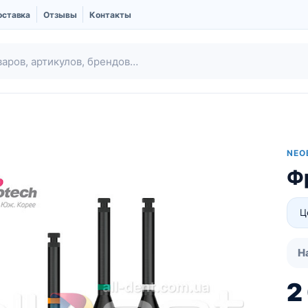
оставка
Отзывы
Контакты
NEO
Ф
Ц
Н
Ubgen | Костный
Шовный материал
заменитель и
2
Мембраны