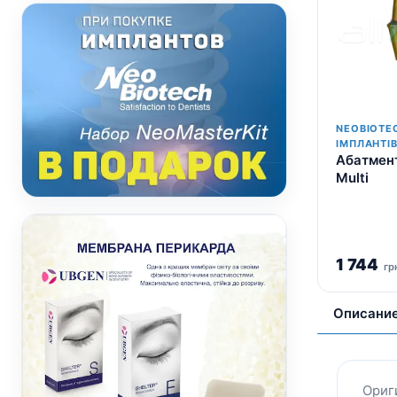
NEOBIOTE
ІМПЛАНТІ
Абатмен
Multi
1 744
гр
Описани
Ориг