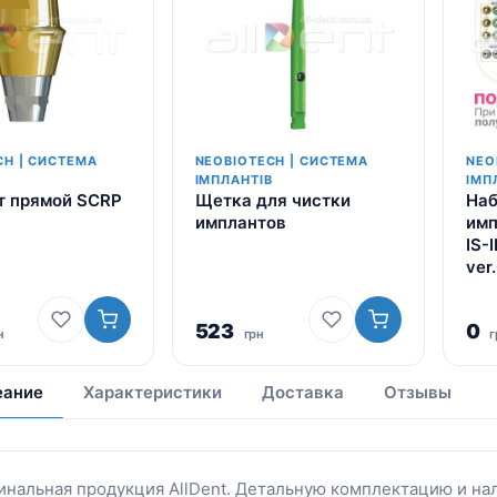
CH | СИСТЕМА
NEOBIOTECH | СИСТЕМА
NEO
В
ІМПЛАНТІВ
ІМП
т прямой SCRP
Щетка для чистки
Наб
имплантов
имп
IS-I
ver
523
0
н
грн
г
еание
Характеристики
Доставка
Отзывы
инальная продукция AllDent. Детальную комплектацию и на