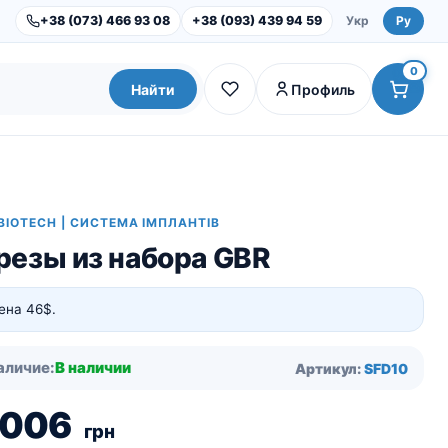
+38 (073) 466 93 08
+38 (093) 439 94 59
Укр
Ру
0
Найти
Профиль
BIOTECH | СИСТЕМА ІМПЛАНТІВ
резы из набора GBR
ена 46$.
аличие:
В наличии
Артикул:
SFD10
Dental Studio |
Оборудование
Инструменты и наборы
 006
грн