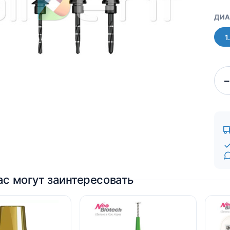
Про компанию UBGEN
Для пациентов
ДИА
Костный материал RE-
BONE
1
Мембраны SHELTER
−
ас могут заинтересовать