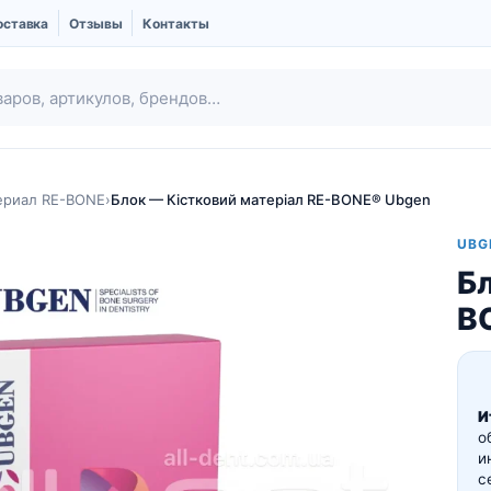
оставка
Отзывы
Контакты
ериал RE-BONE
›
Блок — Кістковий матеріал RE-BONE® Ubgen
UBG
Бл
B
И
Ubgen | Костный
Шовный материал
о
заменитель и
и
Мембраны
с