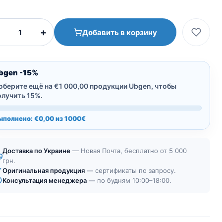
Количество
+
Добавить в корзину
товара
Блок
-
Кістковий
bgen -15%
матеріал
оберите ещё на €1 000,00 продукции Ubgen, чтобы
RE-
олучить 15%.
BONE®
ыполнено: €0,00 из 1000€
Ubgen
Доставка по Украине
— Новая Почта, бесплатно от 5 000
грн.
Оригинальная продукция
— сертификаты по запросу.
Консультация менеджера
— по будням 10:00–18:00.