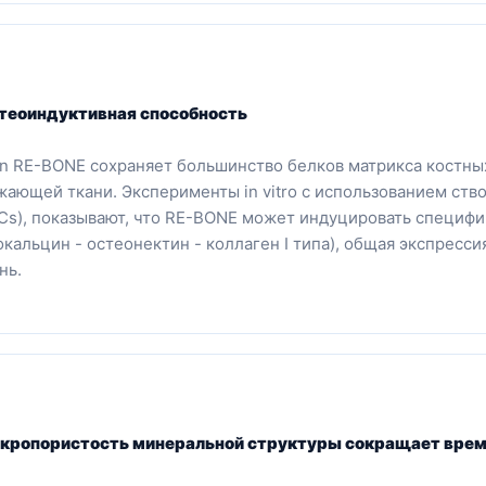
теоиндуктивная способность
n RE-BONE сохраняет большинство белков матрикса костны
жающей ткани. Эксперименты in vitro с использованием ств
Cs), показывают, что RE-BONE может индуцировать специфич
окальцин - остеонектин - коллаген I типа), общая экспресс
нь.
кропористость минеральной структуры сокращает время