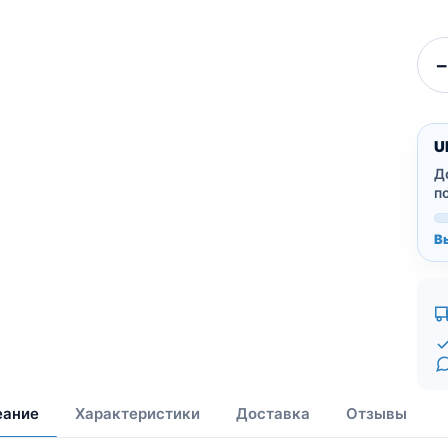
−
U
Д
п
В
еание
Характеристики
Доставка
Отзывы