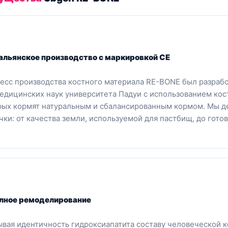
альянское производство с маркировкой CE
есс производства костного материала RE-BONE был разрабо
едицинских наук университета Падуи с использованием кост
рых кормят натуральным и сбалансированным кормом. Мы д
чки: от качества земли, используемой для пастбищ, до готов
лное ремоделирование
ывая идентичность гидроксиапатита составу человеческой к