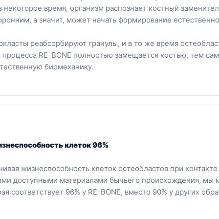
з некоторое время, организм распознает костный заменител
оронним, а значит, может начать формирование естественн
окласты реабсорбируют гранулы, и в то же время остеобла
о процесса RE-BONE полностью замещается костью, тем са
стественную биомеханику.
знеспособность клеток 96%
нивая жизнеспособность клеток остеобластов при контакте
ими доступными материалами бычьего происхождения, мы 
рая соответствует 96% у RE-BONE, вместо 90% у других обра