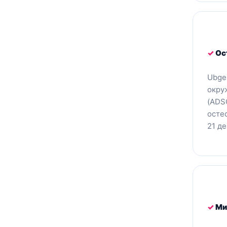
✓
Ос
Ubge
окру
(ADS
осте
21 де
✓
Ми