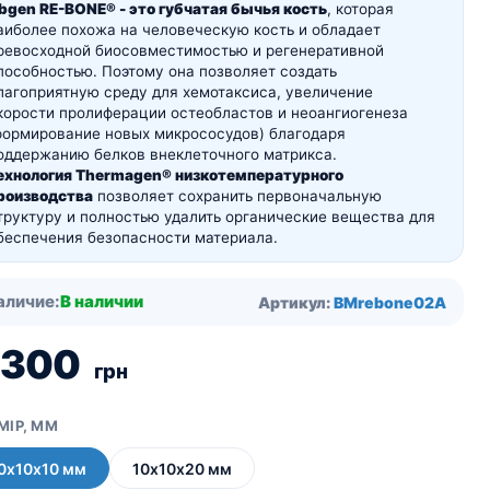
bgen RE-BONE® - это губчатая бычья кость
, которая
аиболее похожа на человеческую кость и обладает
ревосходной биосовместимостью и регенеративной
пособностью. Поэтому она позволяет создать
лагоприятную среду для хемотаксиса, увеличение
корости пролиферации остеобластов и неоангиогенеза
формирование новых микрососудов) благодаря
оддержанию белков внеклеточного матрикса.
ехнология Thermagen® низкотемпературного
роизводства
позволяет сохранить первоначальную
труктуру и полностью удалить органические вещества для
беспечения безопасности материала.
аличие:
В наличии
Артикул:
BMrebone02A
 300
грн
МІР, ММ
0х10х10 мм
10х10х20 мм