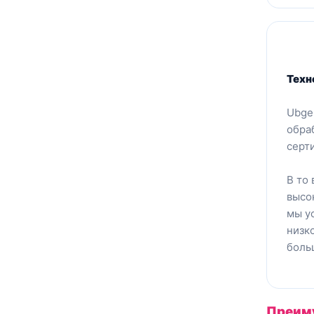
Техн
Ubge
обра
серт
В то
высо
мы у
низк
боль
Преим