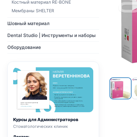
NeoBiotech
Костный материал RE-BONE
Ортопедия
Импланты
Мульти-Юнит абатменты
Мембраны SHELTER
Ортопедия
CAD/CAM
Мульти-Юнит абатменты
Шовный материал
Хирургические сверла
CAD/CAM
Показать все
Dental Studio | Инструменты и наборы
Показать все
Оборудование
Курсы для Администраторов
Стоматологических клиник
Лектор: