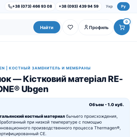
+38 (073) 466 93 08
+38 (093) 439 94 59
Укр
Ру
0
Найти
Профиль
EN | КОСТНЫЙ ЗАМЕНИТЕЛЬ И МЕМБРАНЫ
ок — Кістковий матеріал RE-
ONE® Ubgen
Объем - 1.0 куб.
тальянский костный материал
бычьего происхождения,
Dental Studio |
Оборудование
бработанный при низкой температуре с помощью
Инструменты и наборы
нновационного производственного процесса Thermagen®,
ертифицированный CE.