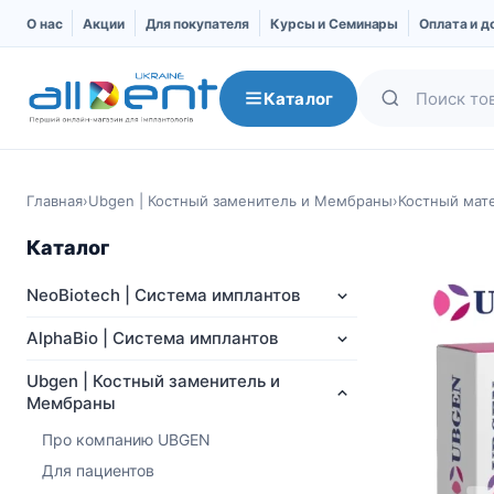
О нас
Акции
Для покупателя
Курсы и Семинары
Оплата и д
Каталог
Главная
›
Ubgen | Костный заменитель и Мембраны
›
Костный мат
Каталог
NeoBiotech | Система имплантов
AlphaBio | Система имплантов
Ubgen | Костный заменитель и
Мембраны
NeoBiotech | Система
AlphaBio | Система
Про компанию UBGEN
имплантов
имплантов
Для пациентов
Про компанию
Импланты