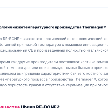
ология низкотемпературного производства Thermagen®
n RE-BONE - высокотехнологический остеопластический ко
ботанный при низкой температуре с помощью инновационно
ифицированный CE и произведенный полностью итальянской
 время как другие производители поставляют костные заме
кой температуре, или не используют сырье бычьего происхо
силиваем выигрышные характеристики бычьего костного з
отемпературного процесса производства Thermagen®, кото
шую пористость гранул и отсутствие керамизации при отно
ущества
Ubgen RE-BONE®