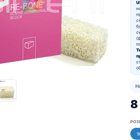
Про компанию UBGEN
U
Для пациентов
н
п
Костный материал RE-
с
BONE
б
Мембраны SHELTER
с
(
п
Т
п
с
о
Н
8
РОЗ
1