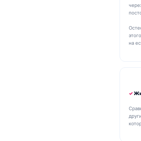
чере
пост
Осте
этог
на е
✓
Жи
Срав
друг
кото