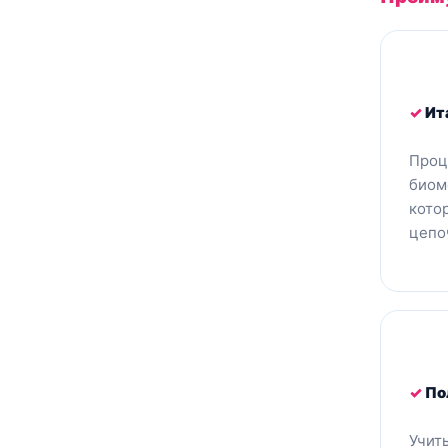
✓
Ит
Проц
биом
кото
цепо
✓
По
Учит