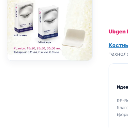
Ubgen
Костны
технол
Иден
RE-B
благ
(фор