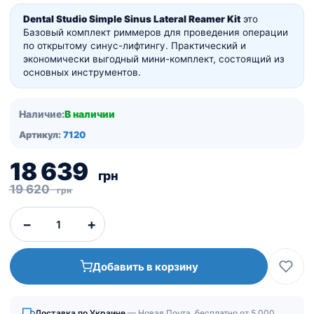
Dental Studio Simple Sinus Lateral Reamer Kit
это
Базовый комплект риммеров для проведения операции
по открытому синус-лифтингу. Практический и
экономически выгодный мини-комплект, состоящий из
основных инструментов.
Наличие:
В наличии
Артикул:
7120
Первоначальная
Текущая
18 639
грн
цена
цена:
19 620
грн
составляла
18
−
+
19
639
620
грн.
Добавить в корзину
грн.
Доставка по Украине
— Новая Почта, бесплатно от 5 000