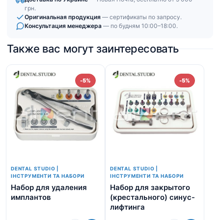
грн.
Оригинальная продукция
— сертификаты по запросу.
Консультация менеджера
— по будням 10:00–18:00.
Также вас могут заинтересовать
-5%
-5%
DENTAL STUDIO |
DENTAL STUDIO |
ІНСТРУМЕНТИ ТА НАБОРИ
ІНСТРУМЕНТИ ТА НАБОРИ
Набор для удаления
Набор для закрытого
На
имплантов
(крестального) синус-
(л
лифтинга
ли