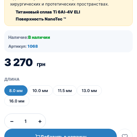
хирургических и протетических пространствах.
Титановый сплав Ti 6Al-4V ELI
Поверхность NanoTec ™
Наличие:
В наличии
Артикул:
1068
3 270
грн
ДЛИНА
8.0 мм
10.0 мм
11.5 мм
13.0 мм
16.0 мм
Количество
−
+
товара
NICE
Добавить в корзину