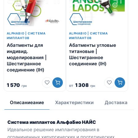
ALPHABIO | СИСТЕМА
ALPHABIO | СИСТЕМА
ИМПЛАНТОВ
ИМПЛАНТОВ
Абатменты для
Абатменты угловые
Ви
индивид.
титановые |
Ше
моделирования |
Шестигранное
со
Шестигранное
соединение (IH)
соединение (IH)
1 570
1 308
от
грн
грн
5
Описаниеание
Характеристики
Доставка
Система имплантов АльфаБио НАЙС
Идеальное решение имплантирования в
ограниченных хирургических и протетических