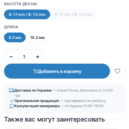
ВЫСОТА ДЕСНЫ
А: 1.1 mm / B: 1.5 mm
А: 1.1 mm / B: 1.4 mm
ДЛИНА
8.2 мм
10.2 мм
Количество
−
+
товара
Абатменты
Добавить в корзину
угловые
эстетические
|
Доставка по Украине
— Новая Почта, бесплатно от 5 000
Коническое
грн.
узкое
Оригинальная продукция
— сертификаты по запросу.
Консультация менеджера
— по будням 10:00–18:00.
соединение
(CHC)
Также вас могут заинтересовать