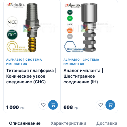
ALPHABIO | СИСТЕМА
ALPHABIO | СИСТЕМА
ИМПЛАНТОВ
ИМПЛАНТОВ
Титановая платформа |
Аналог импланта |
Аб
Коническое узкое
Шестигранное
ин
соединение (CHC)
соединение (IH)
мо
Ше
со
1 090
698
грн
грн
1 
Описаниеание
Характеристики
Доставка