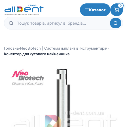
0
Каталог
Головна
›
NeoBiotech | Система імплантів
›
Інструментарій
›
Конектор для кутового накінечника