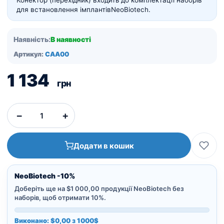
Конектор (перехідник) входить до комплектації наборів
для встановлення імплантів
NeoBiotech.
Наявність:
В наявності
Артикул:
CAA00
1 134
грн
−
+
Додати в кошик
NeoBiotech -10%
Доберіть ще на $1 000,00 продукції NeoBiotech без
наборів, щоб отримати 10%.
Виконано: $0,00 з 1000$