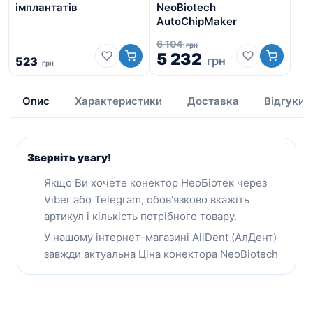
На
імплантатів
NeoBiotech
им
AutoChipMaker
FR
6 104
грн
5 232
грн
523
грн
61
Опис
Характеристики
Доставка
Відгуки
Зверніть увагу!
Якщо Ви хочете конектор НеоБіотек через
Viber або Telegram, обов'язково вкажіть
артикул і кількість потрібного товару.
У нашому інтернет-магазині AllDent (АлДент)
завжди актуальна Ціна конектора NeoBiotech