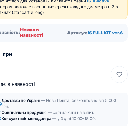
eoBiotech для установки имплантов серии
IS-II Active
оторая включает основные фрезы каждого диаметра в 2-х
линах (standart и long)
Немає в
аявність:
Артикул:
IS FULL KIT ver.6
наявності
0
грн
ає в наявності
Доставка по Україні
— Нова Пошта, безкоштовно від 5 000
грн.
Оригінальна продукція
— сертифікати на запит.
Консультація менеджера
— у будні 10:00–18:00.