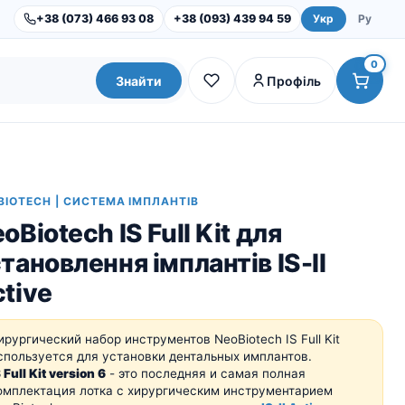
+38 (073) 466 93 08
+38 (093) 439 94 59
Укр
Ру
0
Знайти
Профіль
BIOTECH | СИСТЕМА ІМПЛАНТІВ
oBiotech IS Full Kit для
тановлення імплантів IS-II
tive
ирургический набор инструментов NeoBiotech IS Full Kit
Dental Studio |
Обладнання
спользуется для установки дентальных имплантов.
Інструменти та набори
S Full Kit version 6
- это последняя и самая полная
омплектация лотка с хирургическим инструментарием