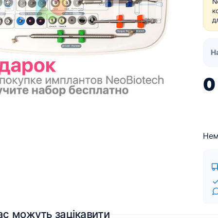
N
Для пацієнтів
к
Кістковий матеріал RE-
д
BONE
Мембрани SHELTER
Н
Нем
ас можуть зацікавити