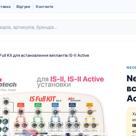
ставка
Відгуки
Контакти
ull Kit для встановлення імплантів IS-II Active
NEO
Ne
вс
Ac
Х
Ubgen | Кістковий
Шовний матеріал
и
замінник і Мембрани
I
Про компанію UBGEN
к