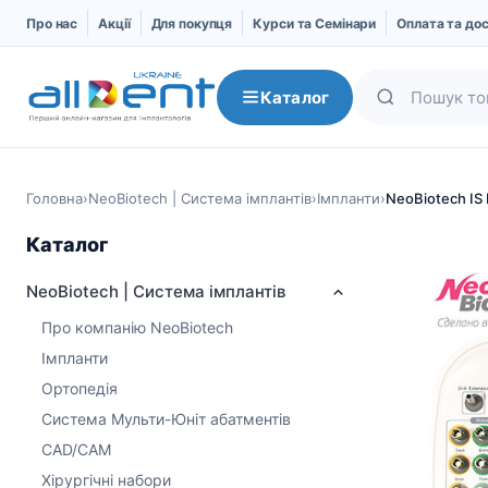
Про нас
Акції
Для покупця
Курси та Семінари
Оплата та до
Каталог
Головна
›
NeoBiotech | Система імплантів
›
Імпланти
›
NeoBiotech IS F
Каталог
NeoBiotech | Система імплантів
Про компанію NeoBiotech
Імпланти
Ортопедія
NeoBiotech | Система
AlphaBio | Система
Система Мульти-Юніт абатментів
імплантів
імплантів
CAD/CAM
Про компанію
Імпланти
Хірургічні набори