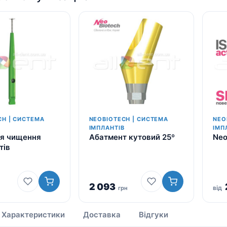
CH | СИСТЕМА
NEOBIOTECH | СИСТЕМА
NEO
В
ІМПЛАНТІВ
ІМП
ля чищення
Абатмент кутовий 25º
Neo
тів
2 093
від
грн
Характеристики
Доставка
Відгуки