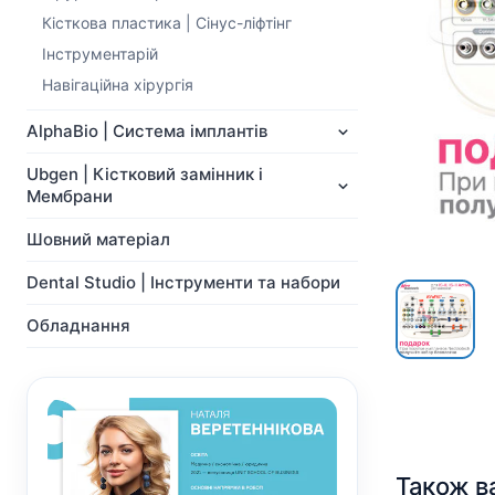
NeoBiotech
Ортопедія
Кісткова пластика | Cінус-ліфтінг
Імпланти
Система Мульти-Юніт
Інструментарій
Ортопедія
абатментів
Система Мульти-Юніт
CAD/CAM
Навігаційна хірургія
абатментів
Хірургічні свердла
CAD/CAM
AlphaBio | Система імплантів
Показати всі
Показати всі
Ubgen | Кістковий замінник і
Мембрани
Шовний матеріал
Dental Studio | Інструменти та набори
Обладнання
Також в