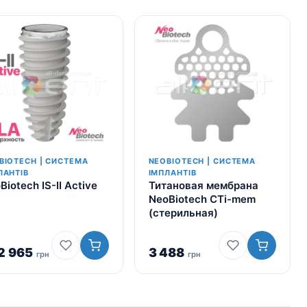
BIOTECH | СИСТЕМА
NEOBIOTECH | СИСТЕМА
ЛАНТІВ
ІМПЛАНТІВ
Biotech IS-II Active
Титановая мембрана
NeoBiotech CTi-mem
(стерильная)
2 965
3 488
грн
грн